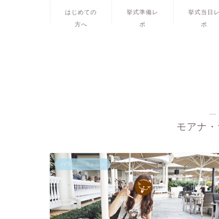
はじめての
挙式準備レ
挙式当日
方へ
ポ
ポ
―
モアナ・
ハワイのレストラン