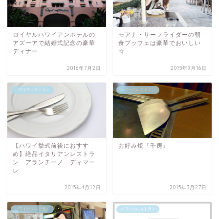
ロイヤルハワイアンホテルの
モアナ・サーフライダーの朝
アズーアで結婚式記念の豪華
食ブッフェは豪華でおいしい
ディナー
☆
2016年7月2日
2015年9月16日
ハワイのレストラン
ハワイのレストラン
【ハワイ挙式前後におすす
お好み焼『千房』
め】絶品イタリアンレストラ
ン アランチーノ ディマー
レ
2015年4月12日
2015年3月27日
ハワイのレストラン
ハワイのレストラン