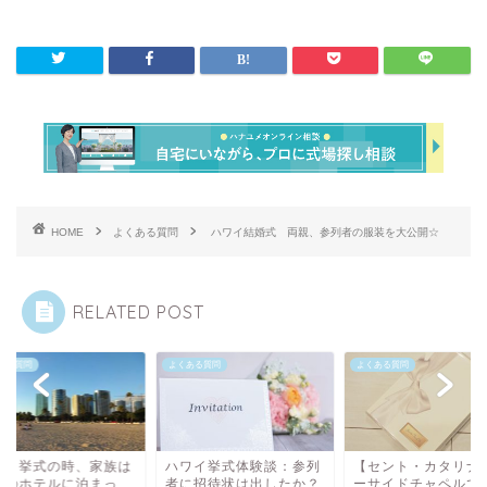
HOME
よくある質問
ハワイ結婚式 両親、参列者の服装を大公開☆
RELATED POST
ある質問
よくある質問
よくある質問
ワイ挙式の時、家族は
ハワイ挙式体験談：参列
【セント・カタリナ
このホテルに泊まっ
者に招待状は出したか？
ーサイドチャペルで