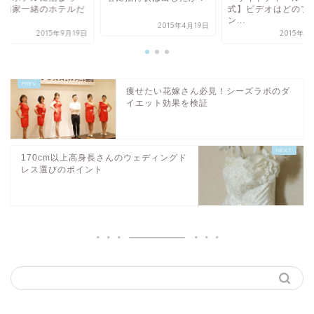
？両家一緒のホテルだ
式】ビデオはどのプ
.
ン...
2015年4月19日
2015年9月19日
2015年9
痩せたい花嫁さん必見！シーズラボのダ
イエット効果を検証
170cm以上高身長さんのウェディングド
レス選びのポイント